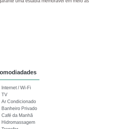
a garante uma estadia memorável em meio às
omodiadades
Internet / Wi-Fi
TV
Ar Condicionado
Banheiro Privado
Café da Manhã
Hidromassagem