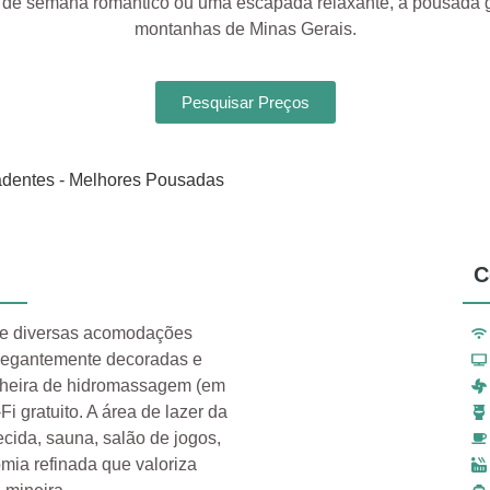
nal de semana romântico ou uma escapada relaxante, a pousad
montanhas de Minas Gerais.
Pesquisar Preços
C
e diversas acomodações
 elegantemente decoradas e
anheira de hidromassagem (em
i gratuito. A área de lazer da
ecida, sauna, salão de jogos,
mia refinada que valoriza