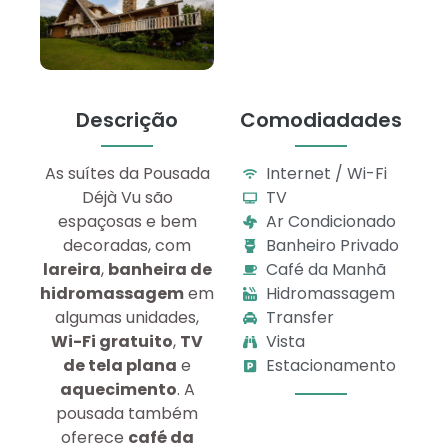
Descrição
Comodiadades
As suítes da Pousada
Internet / Wi-Fi
Déjà Vu são
TV
espaçosas e bem
Ar Condicionado
decoradas, com
Banheiro Privado
lareira
,
banheira de
Café da Manhã
hidromassagem
em
Hidromassagem
algumas unidades,
Transfer
Wi-Fi gratuito
,
TV
Vista
de tela plana
e
Estacionamento
aquecimento
. A
pousada também
oferece
café da